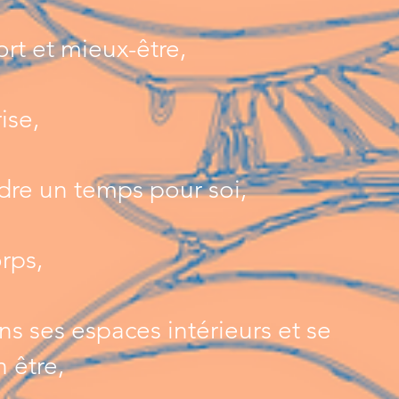
rt et mieux-être,
rise,
dre un temps pour soi,
rps,
ns ses espaces intérieurs et se
 être,