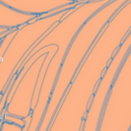
a
s !