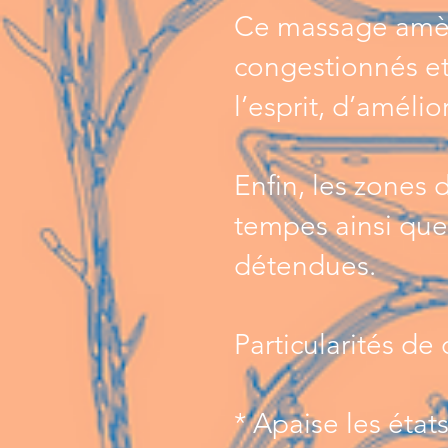
Ce massage amèn
congestionnés et
l’esprit, d’amélio
Enfin, les zones 
tempes ainsi que 
détendues.
Particularités de
* Apaise les état