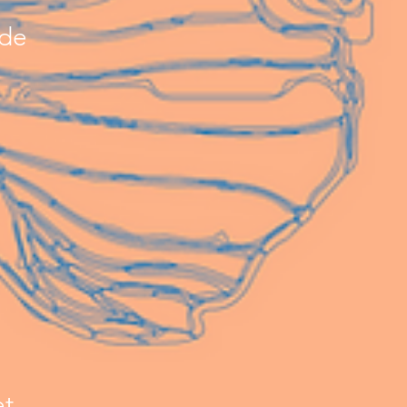
 de
et