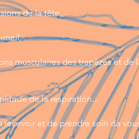
sions de la tête,
mmeil,
ons musculaires des trapèzes et de l
itude de la respiration...
s recevoir et de prendre soin de vou