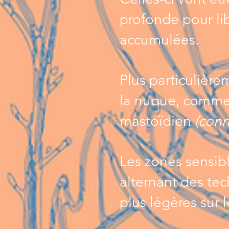
profonde pour lib
accumulées.
Plus particulière
la nuque, comme 
mastoïdien
(conn
Les zones sensib
alternant des te
plus légères sur 