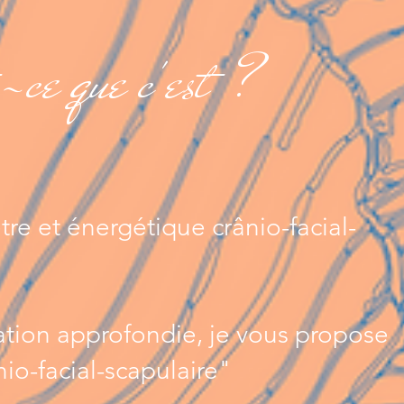
-ce que c'est ?
re et énergétique crânio-facial-
ation approfondie, je vous propose
io-facial-scapulaire"