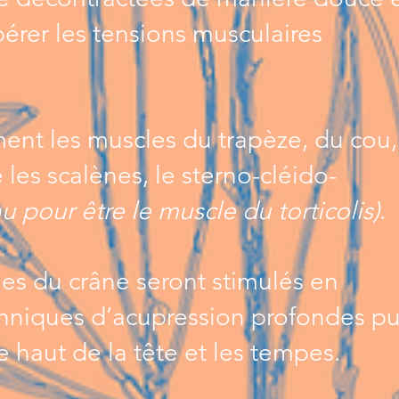
érer les tensions musculaires
ment les muscles du trapèze, du cou
les scalènes, le sterno-cléido-
u pour être le muscle du torticolis)
.
les du crâne seront stimulés en
chniques d’acupression profondes pu
le haut de la tête et les tempes.