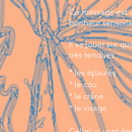
Ce massage est 
bonheur sensorie
Il va jouer sur q
très tendues :
* les épaules
* le cou
* le crâne
* le visage
Celles-ci vont ê