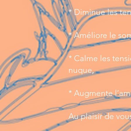
* Diminue les ten
* Améliore le so
* Calme les tensi
,
nuque
* Augmente l’ampl
Au plaisir de vou