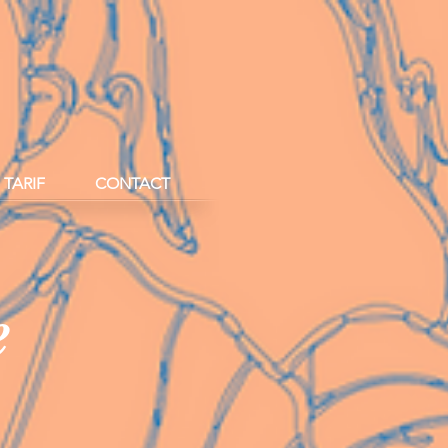
éflexologues
TARIF
CONTACT
e