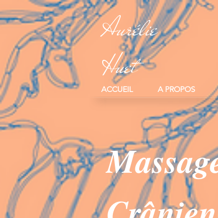
Retrouvez Aurélie Huet sur Resalib : annuaire, référencement et prise de rendez-vous pour les R
Aurélie
Huet
ACCUEIL
A PROPOS
Massag
Crânien