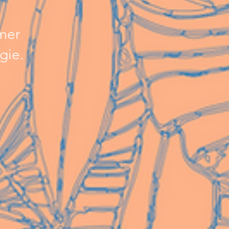
lmer
gie.