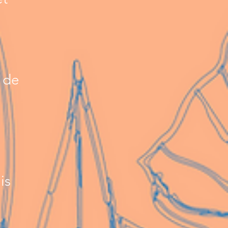
, de
is