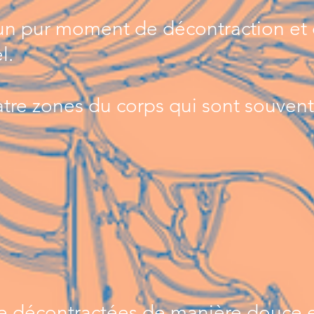
un pur moment de décontraction et
l.
uatre zones du corps qui sont souvent
tre décontractées de manière douce 